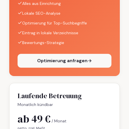
Alles aus Einrichtung
Lokale SEO-Analyse
Optimierung für Top-Suchbegriffe
Eintrag in lokale Verzeichnisse
Bewertungs-Strategie
Optimierung anfragen
Laufende Betreuung
Monatlich kündbar
ab 49 €
/ Monat
netto, zzgl. MwSt.